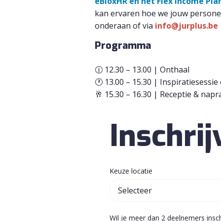
eBloxHR en het Flex Income Plan
kan ervaren hoe we jouw personeels
onderaan of via
info@jurplus.be
Programma
🕧
12.30 – 13.00 | Onthaal
🕐
13.00 – 15.30 | Inspiratiesessie
🥂
15.30 – 16.30 | Receptie & napr
Inschri
Keuze locatie
Wil je meer dan 2 deelnemers insch