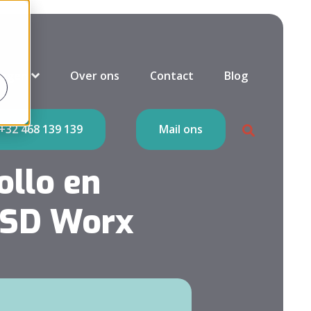
ingen
Over ons
Contact
Blog
+32 468 139 139
Mail ons
ollo en
t SD Worx