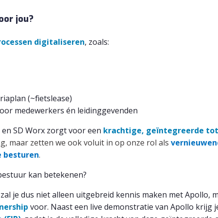
oor jou?
ocessen digitaliseren
, zoals:
iaplan (~fietslease)
 voor medewerkers én leidinggevenden
o en SD Worx zorgt voor een
krachtige, geï
ntegreerde tot
g, maar zetten we ook voluit in op onze rol als
vernieuwend
e besturen
.
 bestuur kan betekenen?
 zal je dus niet alleen uitgebreid kennis maken met Apollo,
nership
voor. Naast een live demonstratie van Apollo krijg