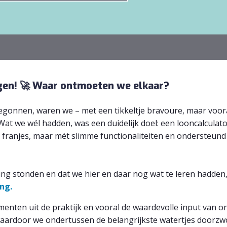
gen! 🚀 Waar ontmoeten we elkaar?
egonnen, waren we – met een tikkeltje bravoure, maar voora
at we wél hadden, was een duidelijk doel: een looncalculator 
 franjes, maar mét slimme functionaliteiten en ondersteund
ng stonden en dat we hier en daar nog wat te leren hadden
ng.
menten uit de praktijk en vooral de waardevolle input van o
waardoor we ondertussen de belangrijkste watertjes door