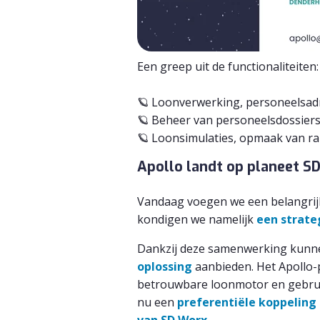
Een greep uit de functionaliteiten:
🪐 Loonverwerking, personeelsad
🪐 Beheer van personeelsdossiers
🪐 Loonsimulaties, opmaak van r
A
p
ollo
landt op planeet
SD
Vandaag voegen we een belangrijke
kondigen we namelijk
een strate
Dankzij deze samenwerking kun
oplossing
aanbieden. Het Apollo-p
betrouwbare loonmotor en gebrui
nu een
preferentiële
koppeling 
van SD Worx
.