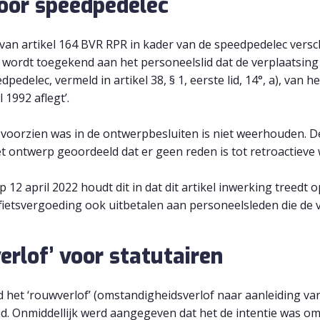
oor speedpedelec
 van artikel 164 BVR RPR in kader van de speedpedelec versc
 wordt toegekend aan het personeelslid dat de verplaatsing 
edpedelec, vermeld in artikel 38, § 1, eerste lid, 14°, a), van
1992 aflegt’.
oorzien was in de ontwerpbesluiten is niet weerhouden. De 
et ontwerp geoordeeld dat er geen reden is tot retroactieve
 12 april 2022 houdt dit in dat dit artikel inwerking treedt
fietsvergoeding ook uitbetalen aan personeelsleden die de
erlof’ voor statutairen
 het ‘rouwverlof’ (omstandigheidsverlof naar aanleiding van
id. Onmiddellijk werd aangegeven dat het de intentie was om