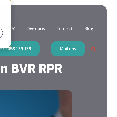
ingen
Over ons
Contact
Blog
+32 468 139 139
Mail ons
gen BVR RPR